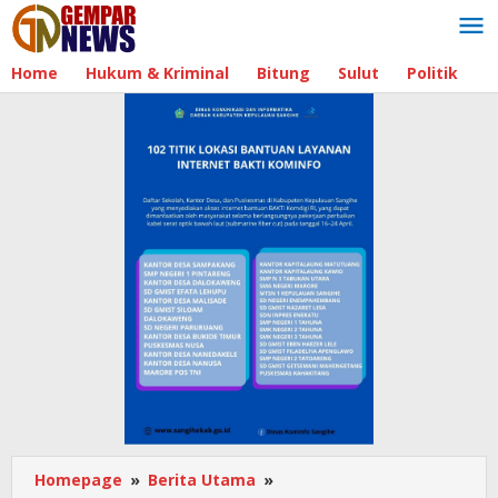
Lewati
ke
konten
Home
Hukum & Kriminal
Bitung
Sulut
Politik
B
Homepage
»
Berita Utama
»
Berikut