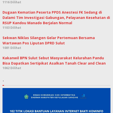
1116 Dilihat
Dugaan Kematian Peserta PPDS Anestesi FK Sedang di
Dalami Tim Investigasi Gabungan, Pelayanan Kesehatan di
RSUP Kandou Manado Berjalan Normal
1103 Dilihat
Sekwan Niklas Silangen Gelar Pertemuan Bersama
Wartawan Pos Liputan DPRD Sulut
1081 Dilihat
Kakanwil BPN Sulut Sebut Masyarakat Kelurahan Pandu
Bisa Dapatkan Sertipikat Asalkan Tanah Clear and Clean
1062 Dilihat
.