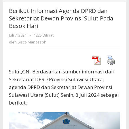
Informasi
Agenda
Berikut Informasi Agenda DPRD dan
DPRD
Sekretariat Dewan Provinsi Sulut Pada
dan
Besok Hari
Sekretariat
Dewan
Juli 7, 2024
oleh
-
1225 Dilihat
Provinsi
Sisco
oleh
Sisco Manossoh
Sulut
Manossoh
Pada
Besok
Hari
Sulut,GN- Berdasarkan sumber informasi dari
Sekretariat DPRD Provinsi Sulawesi Utara,
agenda DPRD dan Sekretariat Dewan Provinsi
Sulawesi Utara (Sulut) Senin, 8 Juli 2024 sebagai
berikut.