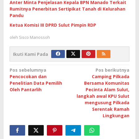
Anter Minta Penjelasan Kepala BPN Manado Terkait
Rumitnya Penerbitan Sertipikat Tanah di Kelurahan
Pandu
Ketua Komisi III DPRD Sulut Pimpin RDP
oleh
Sisco Manossoh
Ikuti Kami Pada
Navigasi
Pos sebelumnya
Pos berikutnya
Pencocokan dan
Camping Pilkada
pos
Penelitian Data Pemilih
Bersama Komunitas
Oleh Pantarlih
Pecinta Alam Sulut,
langkah awal KPU Sulut
mengusung Pilkada
Serentak Ramah
Lingkungan