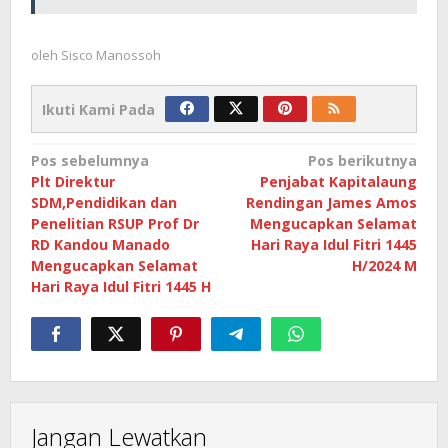
oleh
Sisco Manossoh
Ikuti Kami Pada
Navigasi
Pos sebelumnya
Pos berikutnya
Plt Direktur
Penjabat Kapitalaung
pos
SDM,Pendidikan dan
Rendingan James Amos
Penelitian RSUP Prof Dr
Mengucapkan Selamat
RD Kandou Manado
Hari Raya Idul Fitri 1445
Mengucapkan Selamat
H/2024 M
Hari Raya Idul Fitri 1445 H
Jangan Lewatkan