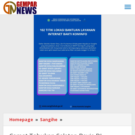
Lewati
ke
konten
Homepage
»
Sangihe
»
Camat
Tabukan
Selatan