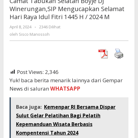
Camat Tabukan Selatan Boyje DJ
Boyje
Winerungan,SIP Mengucapkan Selamat
DJ
Hari Raya Idul Fitri 1445 H / 2024 M
Winerungan,SIP
Mengucapkan
April 8, 2024
oleh
-
2346 Dilihat
Selamat
Sisco
oleh
Sisco Manossoh
Hari
Manossoh
Raya
Idul
Fitri
1445
H
Post Views:
2,346
/
Yuk! baca berita menarik lainnya dari Gempar
2024
M
News di saluran
WHATSAPP
Baca juga:
Kemenpar RI Bersama Dispar
Sulut Gelar Pelatihan Bagi Pelatih
Kepemanduan Wisata Berbasis
Kompentensi Tahun 2024