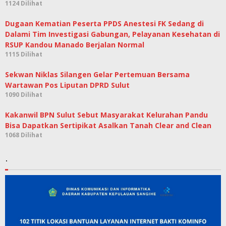
1124 Dilihat
Dugaan Kematian Peserta PPDS Anestesi FK Sedang di
Dalami Tim Investigasi Gabungan, Pelayanan Kesehatan di
RSUP Kandou Manado Berjalan Normal
1115 Dilihat
Sekwan Niklas Silangen Gelar Pertemuan Bersama
Wartawan Pos Liputan DPRD Sulut
1090 Dilihat
Kakanwil BPN Sulut Sebut Masyarakat Kelurahan Pandu
Bisa Dapatkan Sertipikat Asalkan Tanah Clear and Clean
1068 Dilihat
.