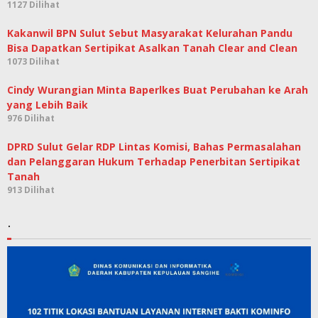
1127 Dilihat
Kakanwil BPN Sulut Sebut Masyarakat Kelurahan Pandu
Bisa Dapatkan Sertipikat Asalkan Tanah Clear and Clean
1073 Dilihat
Cindy Wurangian Minta Baperlkes Buat Perubahan ke Arah
yang Lebih Baik
976 Dilihat
DPRD Sulut Gelar RDP Lintas Komisi, Bahas Permasalahan
dan Pelanggaran Hukum Terhadap Penerbitan Sertipikat
Tanah
913 Dilihat
.