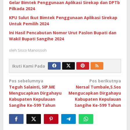
Gelar Bimtek Penggunaan Aplikasi Sirekap dan DPTb
Pilkada 2024
KPU Sulut Ikut Bimtek Penggunaan Aplikasi Sirekap
Untuk Pemilih 2024
Ini Hasil Pencabutan Nomor Urut Paslon Bupati dan
Wakil Bupati Sangihe 2024
oleh
Sisco Manossoh
Ikuti Kami Pada
Navigasi
Pos sebelumnya
Pos berikutnya
Teguh Salainti, SIP.ME
Nersal Tumbale,S.Sos
pos
Mengucapkan Dirgahayu
Mengucapkan Dirgahayu
Kabupaten Kepulauan
Kabupaten Kepulauan
Sangihe Ke-599 Tahun
Sangihe Ke-599 Tahun