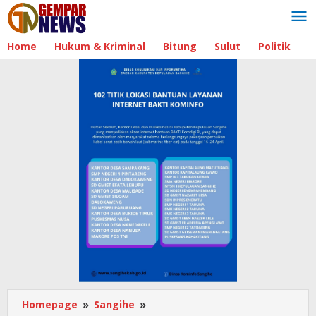
Lewati
ke
konten
Home
Hukum & Kriminal
Bitung
Sulut
Politik
B
Homepage
»
Sangihe
»
KPU