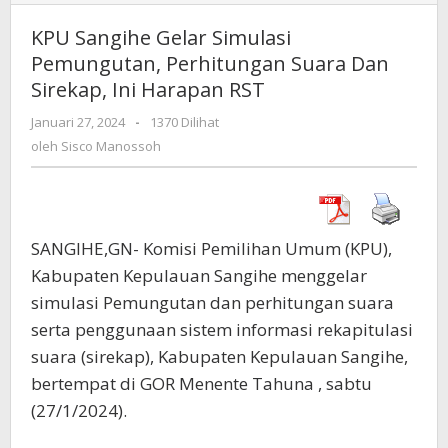
Sangihe
Gelar
KPU Sangihe Gelar Simulasi
Simulasi
Pemungutan, Perhitungan Suara Dan
Pemungutan,
Sirekap, Ini Harapan RST
Perhitungan
Suara
Januari 27, 2024
oleh
-
1370 Dilihat
Dan
Sisco
oleh
Sisco Manossoh
Sirekap,
Manossoh
Ini
Harapan
RST
SANGIHE,GN- Komisi Pemilihan Umum (KPU),
Kabupaten Kepulauan Sangihe menggelar
simulasi Pemungutan dan perhitungan suara
serta penggunaan sistem informasi rekapitulasi
suara (sirekap), Kabupaten Kepulauan Sangihe,
bertempat di GOR Menente Tahuna , sabtu
(27/1/2024).