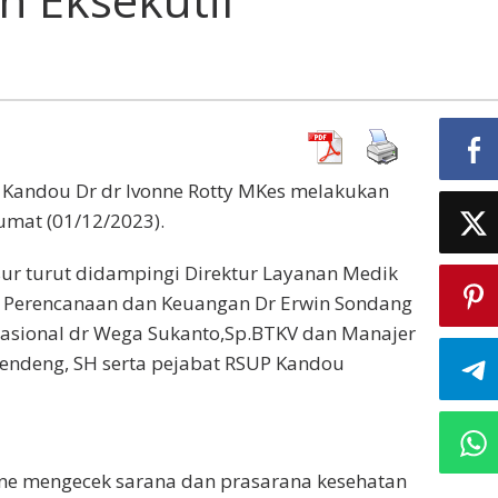
na
n
nan
tif
 Kandou Dr dr Ivonne Rotty MKes melakukan
umat (01/12/2023).
sur turut didampingi Direktur Layanan Medik
tur Perencanaan dan Keuangan Dr Erwin Sondang
erasional dr Wega Sukanto,Sp.BTKV dan Manajer
endeng, SH serta pejabat RSUP Kandou
onne mengecek sarana dan prasarana kesehatan