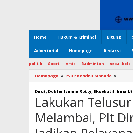
Home
Hukum & Kriminal
Bitung
Advertorial
Homepage
Redaksi
politik
Sport
Artis
Badminton
sepakbola
Homepage
»
RSUP Kandou Manado
»
Lakuk
Telusu
di
Dirut
,
Dokter Ivonne Rotty
,
Eksekutif
,
Irina 
Irina
Lakukan Telusur 
Utama
Nyiur
Melambai, Plt Di
Melamb
Plt
Dirut
Jadikan Pelayana
: