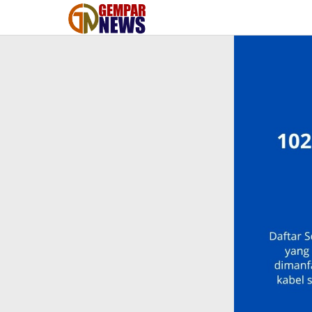
Lewati
ke
konten