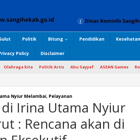
Sulut
Politik
Bitung
Pendidikan
Kesehatan
Privacy Policy
Disclaimer
Olahraga kita
Politik Artis
Abu Sayyaf
ASEAN Games
Ro
an
r
Utama Nyiur Melambai
,
Pelayanan
di Irina Utama Nyiur
rut : Rencana akan di
ai,
n Eksekutif