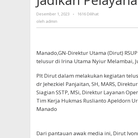
Renca
akan
Desember 1, 2023
oleh
-
1616 Dilihat
di
admin
oleh
admin
Jadika
Pelaya
Ekseku
Manado,GN-Direktur Utama (Dirut) RSUP
telusur di Irina Utama Nyiur Melambai, J
Plt Dirut dalam melakukan kegiatan telu
dr Jehezkiel Panjaitan, SH, MARS, Direk
Siagian SSTP, MSi, Direktur Layanan Op
Tim Kerja Hukmas Ruslianto Apeldorn Ur
Manado
Dari pantauan awak media ini, Dirut Iv