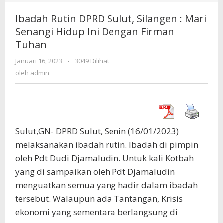
Rutin
DPRD
Ibadah Rutin DPRD Sulut, Silangen : Mari
Sulut,
Senangi Hidup Ini Dengan Firman
Silangen
Tuhan
:
Mari
Januari 16, 2023
oleh
-
3049 Dilihat
Senangi
admin
oleh
admin
Hidup
Ini
Dengan
Firman
Tuhan
Sulut,GN- DPRD Sulut, Senin (16/01/2023)
melaksanakan ibadah rutin. Ibadah di pimpin
oleh Pdt Dudi Djamaludin. Untuk kali Kotbah
yang di sampaikan oleh Pdt Djamaludin
menguatkan semua yang hadir dalam ibadah
tersebut. Walaupun ada Tantangan, Krisis
ekonomi yang sementara berlangsung di