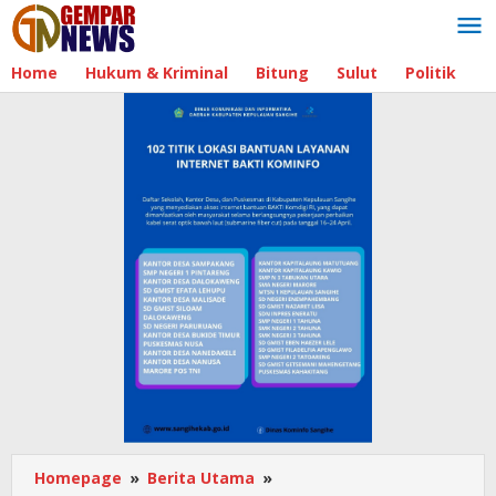
Lewati
ke
konten
Home
Hukum & Kriminal
Bitung
Sulut
Politik
B
Homepage
»
Berita Utama
»
Ibadah