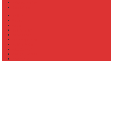
Privacy Policy
Disclaimer
politik
Sport
Artis
Badminton
sepakbola
Olahraga kita
Politik Artis
Abu Sayyaf
ASEAN Games
Rohingya