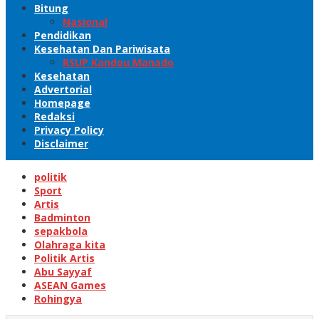
Bitung
Nasional
Pendidikan
Kesehatan Dan Pariwisata
RSUP Kandou Manado
Kesehatan
Advertorial
Homepage
Redaksi
Privacy Policy
Disclaimer
politik
Sport
Artis
Badminton
sepakbola
Olahraga kita
Politik Artis
Abu Sayyaf
ASEAN Games
Rohingya