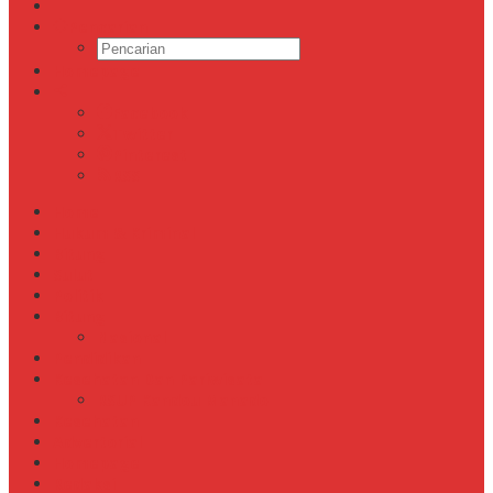
Pencarian
Homepage
Facebook
Twitter
Pinterest
RSS
Home
Hukum & Kriminal
Bitung
Sulut
Politik
Bitung
Nasional
Pendidikan
Kesehatan Dan Pariwisata
RSUP Kandou Manado
Kesehatan
Advertorial
Homepage
Redaksi