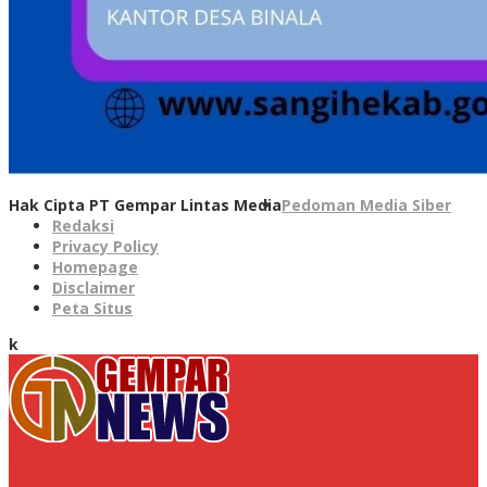
Hak Cipta PT Gempar Lintas Media
Pedoman Media Siber
Redaksi
Privacy Policy
Homepage
Disclaimer
Peta Situs
k