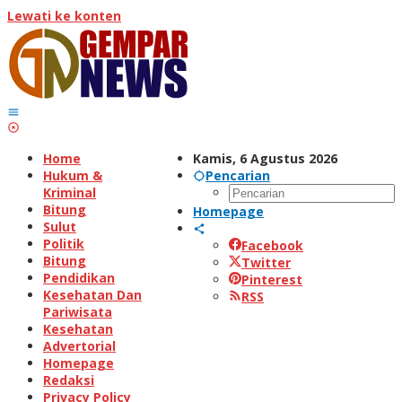
Lewati ke konten
Home
Kamis, 6 Agustus 2026
Hukum &
Pencarian
Kriminal
Bitung
Homepage
Sulut
Politik
Facebook
Bitung
Twitter
Pendidikan
Pinterest
Kesehatan Dan
RSS
Pariwisata
Kesehatan
Advertorial
Homepage
Redaksi
Privacy Policy