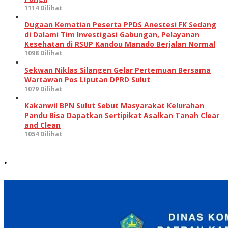
1114 Dilihat
Dugaan Kematian Peserta PPDS Anestesi FK Sedang
di Dalami Tim Investigasi Gabungan, Pelayanan
Kesehatan di RSUP Kandou Manado Berjalan Normal
1098 Dilihat
Sekwan Niklas Silangen Gelar Pertemuan Bersama
Wartawan Pos Liputan DPRD Sulut
1079 Dilihat
Kakanwil BPN Sulut Sebut Masyarakat Kelurahan
Pandu Bisa Dapatkan Sertipikat Asalkan Tanah Clear
and Clean
1054 Dilihat
.