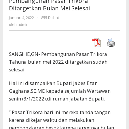
Pembangunan Pasar Trikora
Ditargetkan
Ditargetkan Bulan Mei Selesai
Bulan
Mei
Januari 4, 2022
oleh
-
855 Dilihat
Selesai
admin
oleh
admin
SANGIHE,GN- Pembangunan Pasar Trikora
Tahuna bulan mei 2022 ditargetkan sudah
selesai.
Hal ini disampaikan Bupati Jabes Ezar
Gaghana,SE,ME kepada sejumlah Wartawan
senin (3/1/2022),di rumah Jabatan Bupati.
” Pasar Trikora hari ini mereka tanda tangan
karena dikejar waktu dan melakukan
pembongkaran besok,karena targetnya bulan