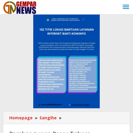
Lewati
ke
konten
Homepage
»
Sangihe
»
Pembangunan
Pasar
Trikora