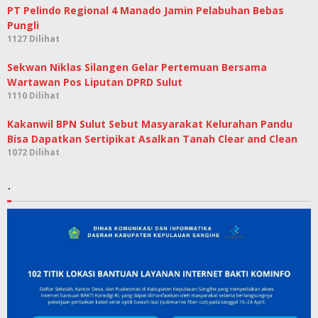
PT Pelindo Regional 4 Manado Jamin Pelabuhan Bebas
Pungli
1127 Dilihat
Sekwan Niklas Silangen Gelar Pertemuan Bersama
Wartawan Pos Liputan DPRD Sulut
1110 Dilihat
Kakanwil BPN Sulut Sebut Masyarakat Kelurahan Pandu
Bisa Dapatkan Sertipikat Asalkan Tanah Clear and Clean
1072 Dilihat
.