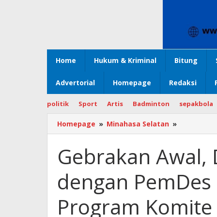
Home
Hukum & Kriminal
Bitung
Advertorial
Homepage
Redaksi
politik
Sport
Artis
Badminton
sepakbola
Homepage
»
Minahasa Selatan
»
Gebrakan
Awal,
Drs
Gebrakan Awal, D
Benny
Polii
dengan PemDes P
Sinergi
dengan
PemDes
Program Komite
Pinaling
Sukseskan