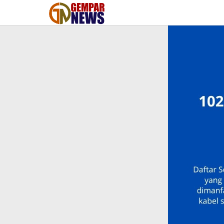
Lewati
ke
konten