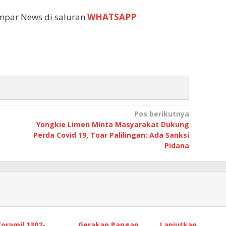
empar News di saluran
WHATSAPP
Pos berikutnya
Yongkie Limen Minta Masyarakat Dukung
Perda Covid 19, Toar Palilingan: Ada Sanksi
Pidana
Koramil 1302-
Gerakan Pangan
Lanjutkan