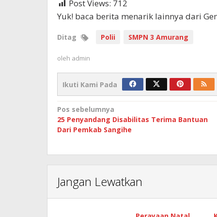
Post Views:
712
Yuk! baca berita menarik lainnya dari G
Ditag
Polii
SMPN 3 Amurang
oleh
admin
Ikuti Kami Pada
Navigasi
Pos sebelumnya
25 Penyandang Disabilitas Terima Bantuan
pos
Dari Pemkab Sangihe
Jangan Lewatkan
Perayaan Natal