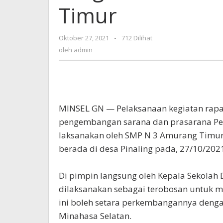
Timur
Program
Komite
SMPN
Oktober 27, 2021
oleh
-
712 Dilihat
3
admin
oleh
admin
Amurang
Timur
MINSEL GN — Pelaksanaan kegiatan rapa
pengembangan sarana dan prasarana Pe
laksanakan oleh SMP N 3 Amurang Timur
berada di desa Pinaling pada, 27/10/202
Di pimpin langsung oleh Kepala Sekolah Dr
dilaksanakan sebagai terobosan untuk 
ini boleh setara perkembangannya denga
Minahasa Selatan.