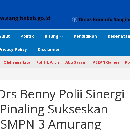
Sulut
Politik
Bitung
Pendidikan
Kesehatan
Privacy Policy
Disclaimer
Olahraga kita
Politik Artis
Abu Sayyaf
ASEAN Games
Ro
rs Benny Polii Sinergi
inaling Sukseskan
 SMPN 3 Amurang