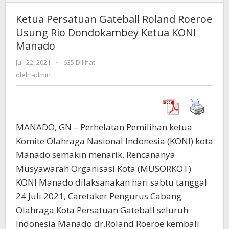
Persatuan
Gateball
Ketua Persatuan Gateball Roland Roeroe
Roland
Usung Rio Dondokambey Ketua KONI
Roeroe
Manado
Usung
Rio
Juli 22, 2021
oleh
-
635 Dilihat
Dondokambey
admin
oleh
admin
Ketua
KONI
Manado
MANADO, GN – Perhelatan Pemilihan ketua
Komite Olahraga Nasional Indonesia (KONI) kota
Manado semakin menarik. Rencananya
Musyawarah Organisasi Kota (MUSORKOT)
KONI Manado dilaksanakan hari sabtu tanggal
24 Juli 2021, Caretaker Pengurus Cabang
Olahraga Kota Persatuan Gateball seluruh
Indonesia Manado dr.Roland Roeroe kembali