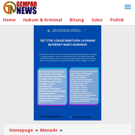
Lewati
ke
konten
Home
Hukum & Kriminal
Bitung
Sulut
Politik
B
Homepage
»
Manado
»
Ketua