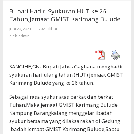
Hadiri
Syukuran
Bupati Hadiri Syukuran HUT ke 26
HUT
Tahun,Jemaat GMIST Karimang Bulude
ke
26
Juni 20, 2021
oleh
-
702 Dilihat
Tahun,Jemaat
admin
oleh
admin
GMIST
Karimang
Bulude
SANGIHE,GN- Bupati Jabes Gaghana menghadiri
syukuran hari ulang tahun (HUT) jemaat GMIST
Karimang Bulude yang ke 26 tahun.
Sebagai rasa syukur atas berkat dan berkat
Tuhan,Maka jemaat GMIST Karimang Bulude
Kampung Barangkalang,menggelar ibadah
syukur bersama yang dilaksanakan di Gedung
Ibadah Jemaat GMIST Karimang Bulude,Sabtu