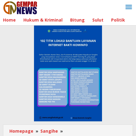
Lewati
ke
konten
Home
Hukum & Kriminal
Bitung
Sulut
Politik
B
Homepage
»
Sangihe
»
Bupati