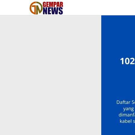
Lewati
ke
konten