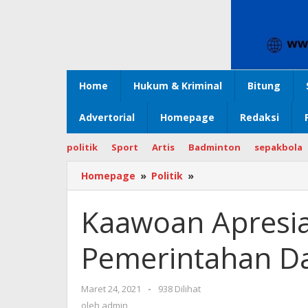
Home
Hukum & Kriminal
Bitung
Advertorial
Homepage
Redaksi
politik
Sport
Artis
Badminton
sepakbola
Homepage
»
Politik
»
Kaawoan
Apresiasi
Kinerja
Kaawoan Apresias
Biro
Pemerintahan
Pemerintahan Da
Dan
Otda
Provinsi
Maret 24, 2021
oleh
-
938 Dilihat
Sulut
admin
oleh
admin