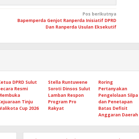
Pos berikutnya
Bapemperda Genjot Ranperda Inisiatif DPRD
Dan Ranperda Usulan Eksekutif
Ketua DPRD Sulut
Stella Runtuwene
Roring
Secara Resmi
Soroti Dinsos Sulut
Pertanyakan
Membuka
Lamban Respon
Pengelolaan Silpa
Kejuaraan Tinju
Program Pro
dan Penetapan
Walikota Cup 2026
Rakyat
Batas Defisit
Anggaran Daerah