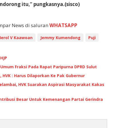
endorong itu,” pungkasnya.(sisco)
empar News di saluran
WHATSAPP
Herol V Kaawoan
Jemmy Kumendong
Puji
-HJP
mum Fraksi Pada Rapat Paripurna DPRD Sulut
 HVK : Harus Dilaporkan Ke Pak Gubernur
lambai, HVK Suarakan Aspirasi Masyarakat Kakas
ntribusi Besar Untuk Kemenangan Partai Gerindra