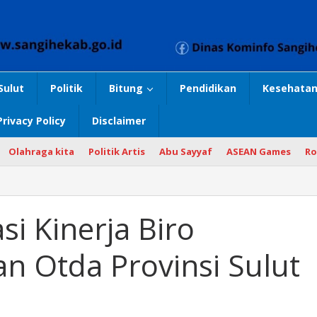
Sulut
Politik
Bitung
Pendidikan
Kesehatan
Privacy Policy
Disclaimer
Olahraga kita
Politik Artis
Abu Sayyaf
ASEAN Games
Ro
i Kinerja Biro
n Otda Provinsi Sulut