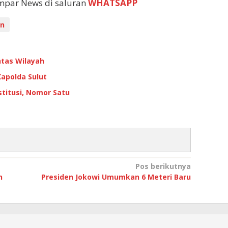
empar News di saluran
WHATSAPP
in
ntas Wilayah
apolda Sulut
titusi, Nomor Satu
Pos berikutnya
n
Presiden Jokowi Umumkan 6 Meteri Baru