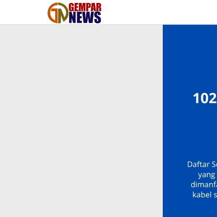
Lewati
ke
konten