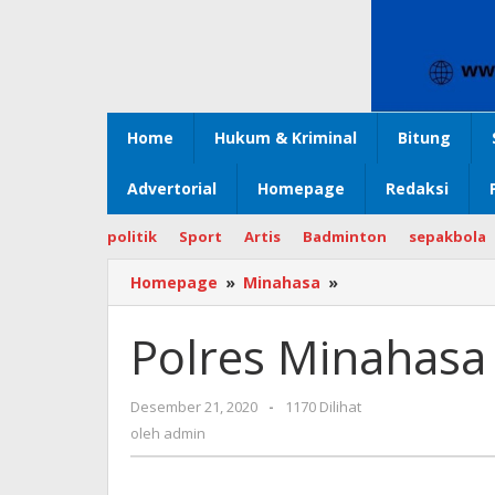
Home
Hukum & Kriminal
Bitung
Advertorial
Homepage
Redaksi
politik
Sport
Artis
Badminton
sepakbola
Homepage
»
Minahasa
»
Polres
Minahasa
Gelar
Polres Minahasa 
Operasi
Lilin
Desember 21, 2020
oleh
-
1170 Dilihat
admin
oleh
admin