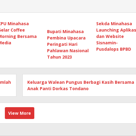
KPU Minahasa
Sekda Minahasa
Gelar Coffee
Launching Aplikas
Bupati Minahasa
Morning Bersama
dan Website
Pembina Upacara
Media
Sisnamin-
Peringati Hari
Pusdalops BPBD
Pahlawan Nasional
Tahun 2023
umlah
Keluarga Walean Pungus Berbagi Kasih Bersama
Anak Panti Dorkas Tondano
View More