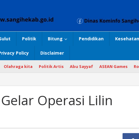
Sulut
Politik
Bitung
Pendidikan
Kesehatan
Privacy Policy
Disclaimer
Olahraga kita
Politik Artis
Abu Sayyaf
ASEAN Games
Ro
Gelar Operasi Lilin