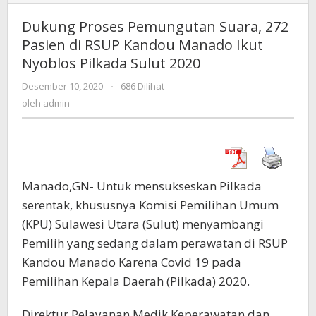
Proses
Pemungutan
Dukung Proses Pemungutan Suara, 272
Suara,
Pasien di RSUP Kandou Manado Ikut
272
Nyoblos Pilkada Sulut 2020
Pasien
di
Desember 10, 2020
oleh
-
686 Dilihat
RSUP
admin
oleh
admin
Kandou
Manado
Ikut
Nyoblos
Pilkada
Sulut
Manado,GN- Untuk mensukseskan Pilkada
2020
serentak, khususnya Komisi Pemilihan Umum
(KPU) Sulawesi Utara (Sulut) menyambangi
Pemilih yang sedang dalam perawatan di RSUP
Kandou Manado Karena Covid 19 pada
Pemilihan Kepala Daerah (Pilkada) 2020.
Direktur Pelayanan Medik Keperawatan dan