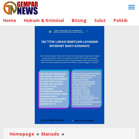
Lewati
ke
konten
Home
Hukum & Kriminal
Bitung
Sulut
Politik
B
Homepage
»
Manado
»
Dukung