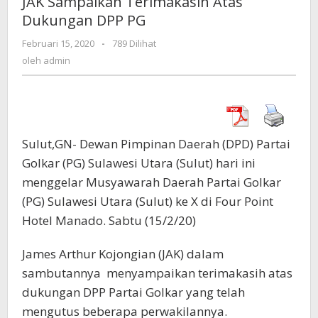
JAK Sampaikan Terimakasih Atas
Atas
Dukungan DPP PG
Dukungan
DPP
Februari 15, 2020
oleh
-
789 Dilihat
PG
admin
oleh
admin
Sulut,GN- Dewan Pimpinan Daerah (DPD) Partai
Golkar (PG) Sulawesi Utara (Sulut) hari ini
menggelar Musyawarah Daerah Partai Golkar
(PG) Sulawesi Utara (Sulut) ke X di Four Point
Hotel Manado. Sabtu (15/2/20)
James Arthur Kojongian (JAK) dalam
sambutannya menyampaikan terimakasih atas
dukungan DPP Partai Golkar yang telah
mengutus beberapa perwakilannya.