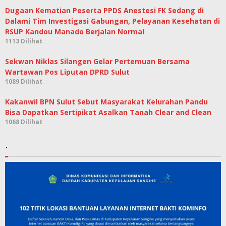
Dugaan Kematian Peserta PPDS Anestesi FK Sedang di
Dalami Tim Investigasi Gabungan, Pelayanan Kesehatan di
RSUP Kandou Manado Berjalan Normal
1113 Dilihat
Sekwan Niklas Silangen Gelar Pertemuan Bersama
Wartawan Pos Liputan DPRD Sulut
1089 Dilihat
Kakanwil BPN Sulut Sebut Masyarakat Kelurahan Pandu
Bisa Dapatkan Sertipikat Asalkan Tanah Clear and Clean
1068 Dilihat
.