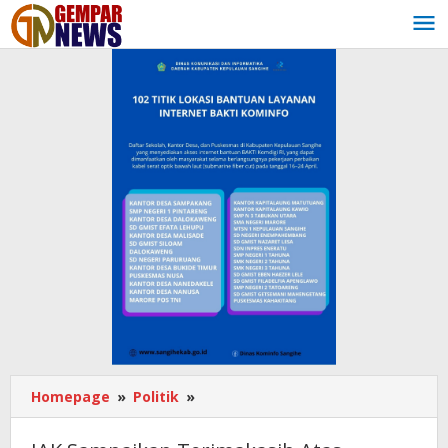
Lewati
ke
konten
Homepage
»
Politik
»
JAK
Sampaikan
Terimakasih