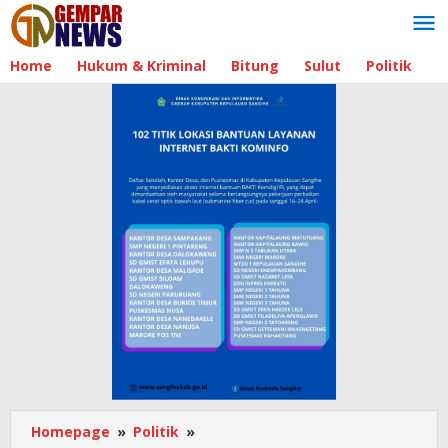
Lewati
ke
konten
Home
Hukum & Kriminal
Bitung
Sulut
Politik
B
Homepage
»
Politik
»
Komisi