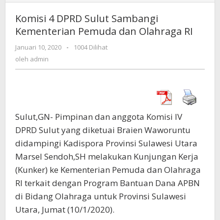
4
DPRD
Komisi 4 DPRD Sulut Sambangi
Sulut
Kementerian Pemuda dan Olahraga RI
Sambangi
Kementerian
Januari 10, 2020
oleh
-
1004 Dilihat
Pemuda
admin
oleh
admin
dan
Olahraga
RI
Sulut,GN- Pimpinan dan anggota Komisi IV
DPRD Sulut yang diketuai Braien Waworuntu
didampingi Kadispora Provinsi Sulawesi Utara
Marsel Sendoh,SH melakukan Kunjungan Kerja
(Kunker) ke Kementerian Pemuda dan Olahraga
RI terkait dengan Program Bantuan Dana APBN
di Bidang Olahraga untuk Provinsi Sulawesi
Utara, Jumat (10/1/2020).