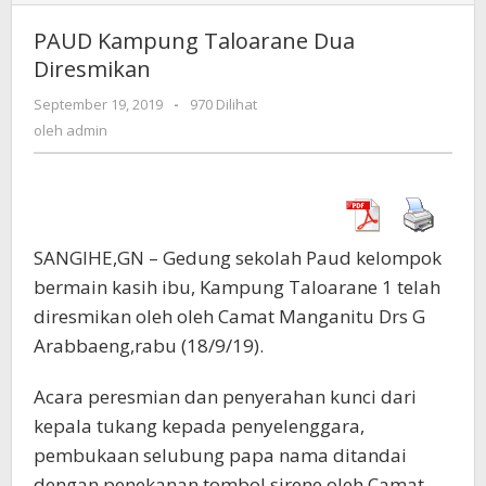
Kampung
Taloarane
PAUD Kampung Taloarane Dua
Dua
Diresmikan
Diresmikan
September 19, 2019
oleh
-
970 Dilihat
admin
oleh
admin
SANGIHE,GN – Gedung sekolah Paud kelompok
bermain kasih ibu, Kampung Taloarane 1 telah
diresmikan oleh oleh Camat Manganitu Drs G
Arabbaeng,rabu (18/9/19).
Acara peresmian dan penyerahan kunci dari
kepala tukang kepada penyelenggara,
pembukaan selubung papa nama ditandai
dengan penekanan tombol sirene oleh Camat