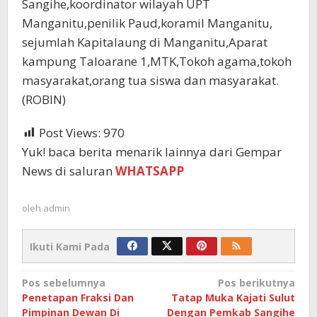
Sangihe,koordinator wilayah UPT
Manganitu,penilik Paud,koramil Manganitu,
sejumlah Kapitalaung di Manganitu,Aparat
kampung Taloarane 1,MTK,Tokoh agama,tokoh
masyarakat,orang tua siswa dan masyarakat.
(ROBIN)
Post Views:
970
Yuk! baca berita menarik lainnya dari Gempar
News di saluran
WHATSAPP
oleh
admin
Ikuti Kami Pada
Navigasi
Pos sebelumnya
Pos berikutnya
Penetapan Fraksi Dan
Tatap Muka Kajati Sulut
pos
Pimpinan Dewan Di
Dengan Pemkab Sangihe