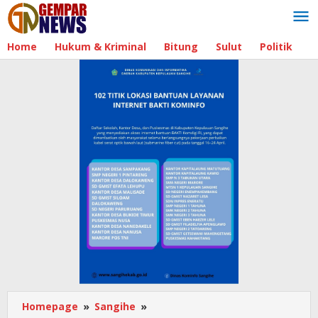
Lewati
ke
konten
Home
Hukum & Kriminal
Bitung
Sulut
Politik
B
Homepage
»
Sangihe
»
PAUD