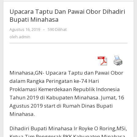
Taptu
Dan
Upacara Taptu Dan Pawai Obor Dihadiri
Pawai
Bupati Minahasa
Obor
Dihadiri
Agustus 16, 2019
oleh
-
590 Dilihat
Bupati
admin
oleh
admin
Minahasa
Minahasa,GN- Upacara Taptu dan Pawai Obor
dalam Rangka Peringatan ke-74 Hari
Proklamasi Kemerdekaan Republik Indonesia
Tahun 2019 di Kabupaten Minahasa. Jumat, 16
Agustus 2019 start di Rumah Dinas Bupati
Minahasa.
Dihadiri Bupati Minahasa Ir Royke O Roring,MSi,
Ketua Tim Penggerak PKK Kabupaten Minahasa