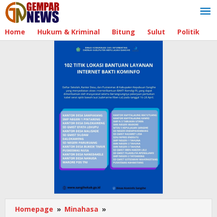
Lewati
ke
konten
Home
Hukum & Kriminal
Bitung
Sulut
Politik
B
Homepage
»
Minahasa
»
Upacara