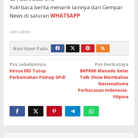
Yuk! baca berita menarik lainnya dari Gempar
News di saluran
WHATSAPP
oleh
admin
Ikuti Kami Pada
Navigasi
Pos sebelumnya
Pos berikutnya
Ketua MD Tutup
BKPRMI Manado Gelar
pos
Perkemahan Pelnap GPdI
Talk Show Membahas
Nasionalisme
Perbatasan Indonesia-
Filipina