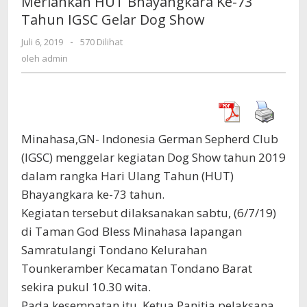
Meriahkan HUT Bhayangkara Ke-73
Ke-
Tahun IGSC Gelar Dog Show
73
Tahun
Juli 6, 2019
oleh
-
570 Dilihat
IGSC
admin
oleh
admin
Gelar
Dog
Show
Minahasa,GN- Indonesia German Sepherd Club
(IGSC) menggelar kegiatan Dog Show tahun 2019
dalam rangka Hari Ulang Tahun (HUT)
Bhayangkara ke-73 tahun.
Kegiatan tersebut dilaksanakan sabtu, (6/7/19)
di Taman God Bless Minahasa lapangan
Samratulangi Tondano Kelurahan
Tounkeramber Kecamatan Tondano Barat
sekira pukul 10.30 wita.
Pada kesempatan itu, Ketua Panitia pelaksana