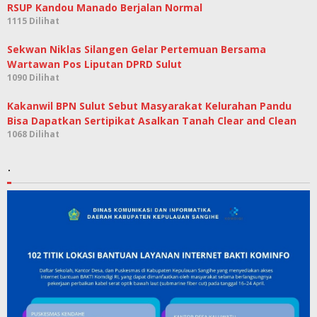
RSUP Kandou Manado Berjalan Normal
1115 Dilihat
Sekwan Niklas Silangen Gelar Pertemuan Bersama
Wartawan Pos Liputan DPRD Sulut
1090 Dilihat
Kakanwil BPN Sulut Sebut Masyarakat Kelurahan Pandu
Bisa Dapatkan Sertipikat Asalkan Tanah Clear and Clean
1068 Dilihat
.