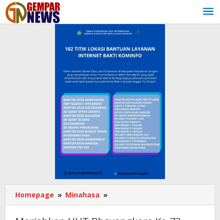
Lewati
ke
konten
Homepage
»
Minahasa
»
Meriahkan
HUT
Bhayangkara