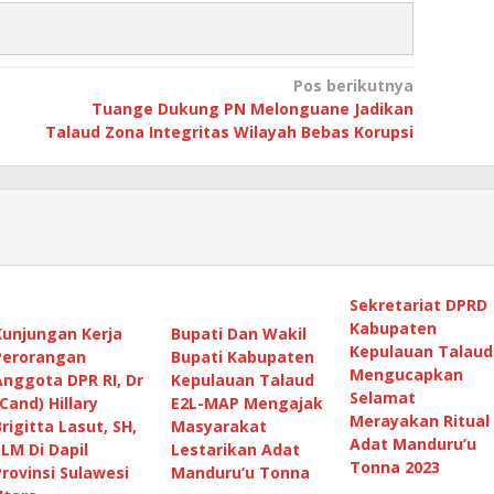
Pos berikutnya
Tuange Dukung PN Melonguane Jadikan
Talaud Zona Integritas Wilayah Bebas Korupsi
Sekretariat DPRD
Kabupaten
Kunjungan Kerja
Bupati Dan Wakil
Kepulauan Talaud
Perorangan
Bupati Kabupaten
Mengucapkan
Anggota DPR RI, Dr
Kepulauan Talaud
Selamat
(Cand) Hillary
E2L-MAP Mengajak
Merayakan Ritual
Brigitta Lasut, SH,
Masyarakat
Adat Manduru’u
LLM Di Dapil
Lestarikan Adat
Tonna 2023
Provinsi Sulawesi
Manduru’u Tonna