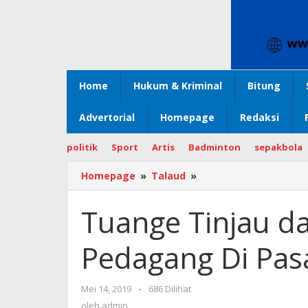
Home
Hukum & Kriminal
Bitung
Advertorial
Homepage
Redaksi
politik
Sport
Artis
Badminton
sepakbola
Homepage
»
Talaud
»
Tuange
Tinjau
dan
Tuange Tinjau d
Dengar
Keluhan
Pedagang Di Pas
Pedagang
Di
Pasar
Mei 14, 2019
oleh
-
686 Dilihat
Baru
admin
oleh
admin