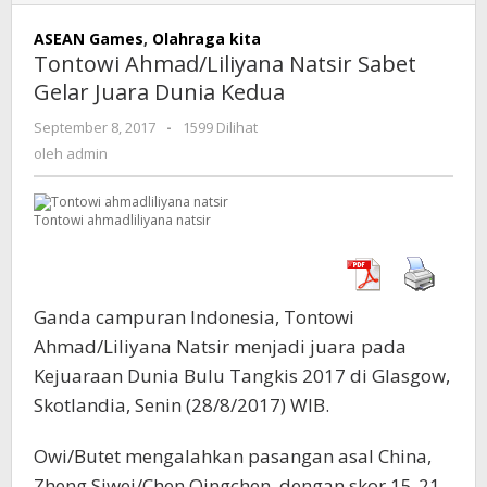
Ahmad/Liliyana
Natsir
ASEAN Games
,
Olahraga kita
Sabet
Tontowi Ahmad/Liliyana Natsir Sabet
Gelar
Gelar Juara Dunia Kedua
Juara
Dunia
September 8, 2017
oleh
-
1599 Dilihat
Kedua
admin
oleh
admin
Tontowi ahmadliliyana natsir
Ganda campuran Indonesia, Tontowi
Ahmad/Liliyana Natsir menjadi juara pada
Kejuaraan Dunia Bulu Tangkis 2017 di Glasgow,
Skotlandia, Senin (28/8/2017) WIB.
Owi/Butet mengalahkan pasangan asal China,
Zheng Siwei/Chen Qingchen, dengan skor 15-21,