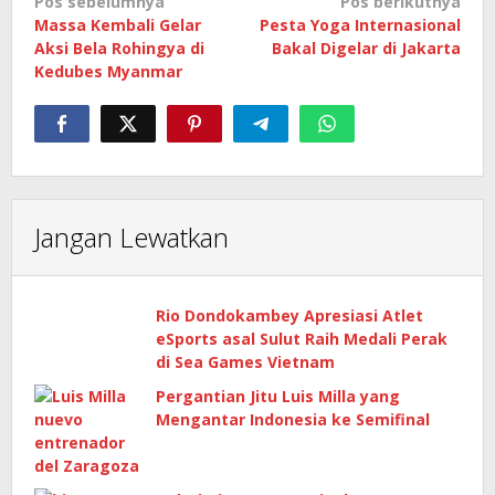
Navigasi
Pos sebelumnya
Pos berikutnya
Massa Kembali Gelar
Pesta Yoga Internasional
pos
Aksi Bela Rohingya di
Bakal Digelar di Jakarta
Kedubes Myanmar
Jangan Lewatkan
Rio Dondokambey Apresiasi Atlet
eSports asal Sulut Raih Medali Perak
di Sea Games Vietnam
Pergantian Jitu Luis Milla yang
Mengantar Indonesia ke Semifinal