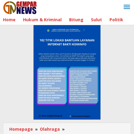
Lewati
ke
konten
Home
Hukum & Kriminal
Bitung
Sulut
Politik
B
Homepage
»
Olahraga
»
Tontowi