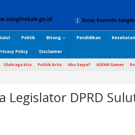
Sulut
Politik
Bitung
Pendidikan
Kesehatan
Privacy Policy
Disclaimer
Olahraga kita
Politik Artis
Abu Sayyaf
ASEAN Games
Ro
a Legislator DPRD Sulu