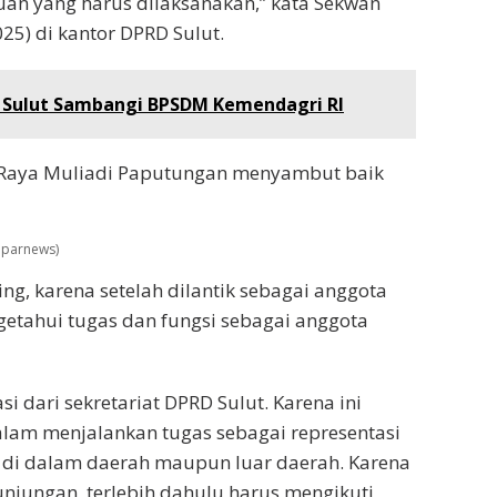
ntuan yang harus dilaksanakan,” kata Sekwan
025) di kantor DPRD Sulut.
 Sulut Sambangi BPSDM Kemendagri RI
g Raya Muliadi Paputungan menyambut baik
mparnews)
ing, karena setelah dilantik sebagai anggota
getahui tugas dan fungsi sebagai anggota
i dari sekretariat DPRD Sulut. Karena ini
lam menjalankan tugas sebagai representasi
di dalam daerah maupun luar daerah. Karena
njungan, terlebih dahulu harus mengikuti