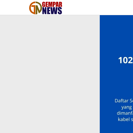
Lewati
ke
konten