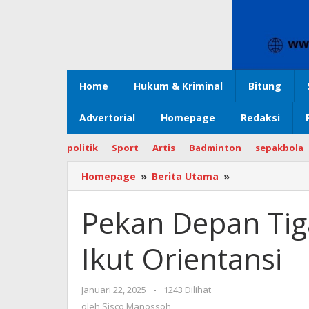
Home
Hukum & Kriminal
Bitung
Advertorial
Homepage
Redaksi
politik
Sport
Artis
Badminton
sepakbola
Homepage
»
Berita Utama
»
Pekan
Depan
Tiga
Pekan Depan Tig
Legislator
DPRD
Ikut Orientansi
Sulut
Ikut
Orientansi
Januari 22, 2025
oleh
-
1243 Dilihat
Sisco
oleh
Sisco Manossoh