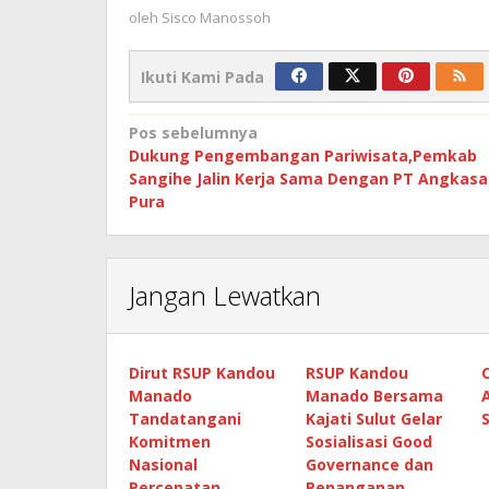
oleh
Sisco Manossoh
Ikuti Kami Pada
Navigasi
Pos sebelumnya
Dukung Pengembangan Pariwisata,Pemkab
pos
Sangihe Jalin Kerja Sama Dengan PT Angkasa
Pura
Jangan Lewatkan
Dirut RSUP Kandou
RSUP Kandou
Manado
Manado Bersama
Tandatangani
Kajati Sulut Gelar
Komitmen
Sosialisasi Good
Nasional
Governance dan
Percepatan
Penanganan