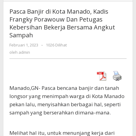
Banjir
di
Pasca Banjir di Kota Manado, Kadis
Kota
Frangky Porawouw Dan Petugas
Manado,
Kebersihan Bekerja Bersama Angkut
Kadis
Frangky
Sampah
Porawouw
Februari 1, 2023
oleh
-
1026 Dilihat
Dan
admin
oleh
admin
Petugas
Kebersihan
Bekerja
Bersama
Angkut
Sampah
Manado,GN- Pasca bencana banjir dan tanah
longsor yang menimpah warga di Kota Manado
pekan lalu, menyisahkan berbagai hal, seperti
sampah yang berserahkan dimana-mana.
Melihat hal itu, untuk menunjang kerja dari