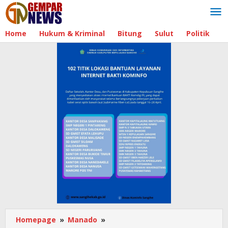
Lewati
ke
konten
Home
Hukum & Kriminal
Bitung
Sulut
Politik
B
Homepage
»
Manado
»
Pasca