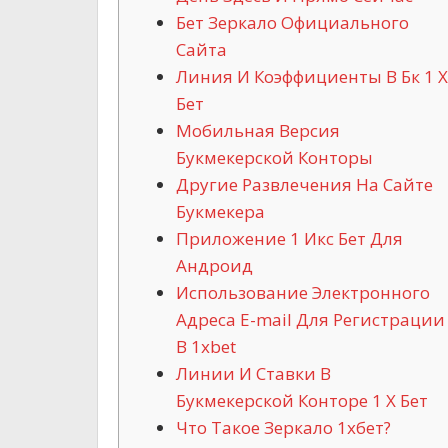
Бет Зеркало Официального
Сайта
Линия И Коэффициенты В Бк 1 Х
Бет
Мобильная Версия
Букмекерской Конторы
Другие Развлечения На Сайте
Букмекера
Приложение 1 Икс Бет Для
Андроид
Использование Электронного
Адреса E-mail Для Регистрации
В 1xbet
Линии И Ставки В
Букмекерской Конторе 1 Х Бет
Что Такое Зеркало 1хбет?