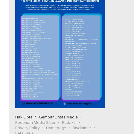
Hak Cipta PT Gempar Lintas Media
Pedoman Media Siber
Redaksi
Privacy Policy
Homepage
Disclaimer
Peta Situs