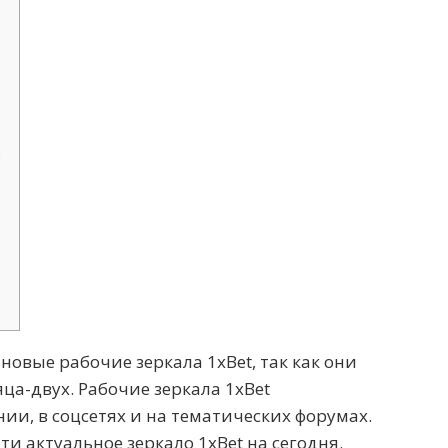
о
овые рабочие зеркала 1xBet, так как они
ца-двух. Рабочие зеркала 1xBet
ии, в соцсетях и на тематических форумах.
и актуальное зеркало 1xBet на сегодня.