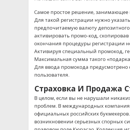
Самое простое решение, занимающее 
Для такой регистрации нужно указат
предпочитаемую валюту депозитного
активировать промо-код, скопировав 
окончания процедуры регистрации н
Активируя специальный промокод, г
Максимальная сумма такого «подарка
Для ввода промокода предусмотрено 
пользователя.
Страховка И Продажа С
В целом, если вы не нарушали никаки
проблем. В международных компаниях 
официальных российских букмекеров.
возникновении серьезных спорных сит
правовом поле Кюрасао. Коллекция иг