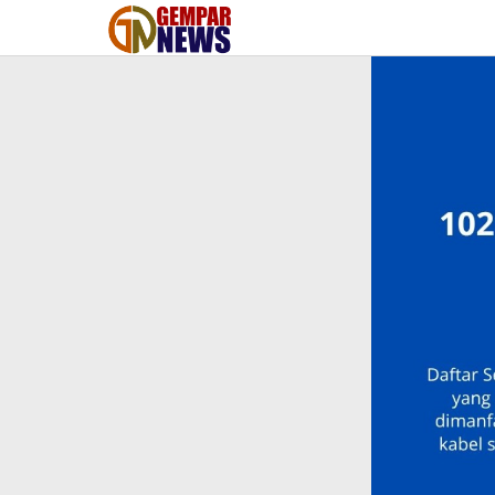
Lewati
ke
konten