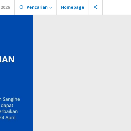
 2026
Pencarian
Homepage