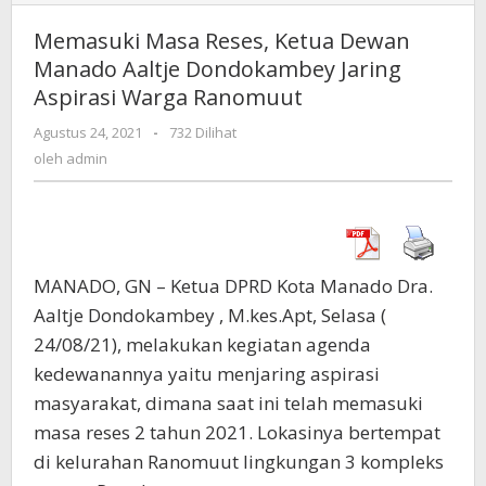
Masa
Reses,
Memasuki Masa Reses, Ketua Dewan
Ketua
Manado Aaltje Dondokambey Jaring
Dewan
Aspirasi Warga Ranomuut
Manado
Aaltje
Agustus 24, 2021
oleh
-
732 Dilihat
Dondokambey
admin
oleh
admin
Jaring
Aspirasi
Warga
Ranomuut
MANADO, GN – Ketua DPRD Kota Manado Dra.
Aaltje Dondokambey , M.kes.Apt, Selasa (
24/08/21), melakukan kegiatan agenda
kedewanannya yaitu menjaring aspirasi
masyarakat, dimana saat ini telah memasuki
masa reses 2 tahun 2021. Lokasinya bertempat
di kelurahan Ranomuut lingkungan 3 kompleks