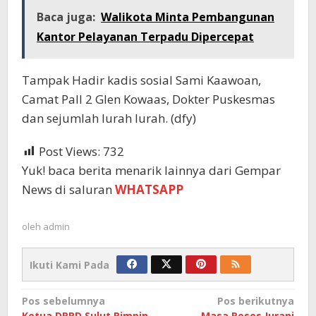
Baca juga:
Walikota Minta Pembangunan
Kantor Pelayanan Terpadu Dipercepat
Tampak Hadir kadis sosial Sami Kaawoan,
Camat Pall 2 Glen Kowaas, Dokter Puskesmas
dan sejumlah lurah lurah. (dfy)
Post Views:
732
Yuk! baca berita menarik lainnya dari Gempar
News di saluran
WHATSAPP
oleh
admin
Ikuti Kami Pada
Navigasi
Pos sebelumnya
Pos berikutnya
Ketua DPRD Sulut Pimpin
Masa Reses Jurani