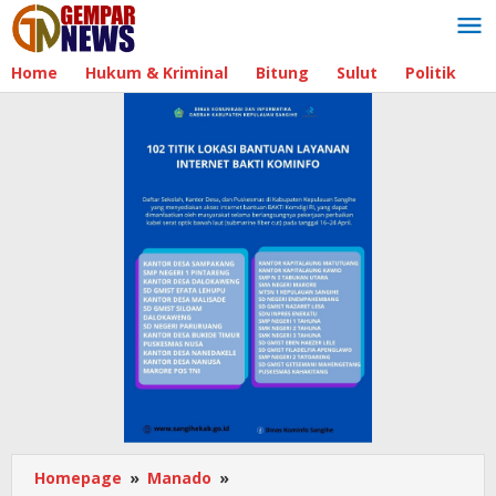
Lewati
ke
konten
Home
Hukum & Kriminal
Bitung
Sulut
Politik
B
Homepage
»
Manado
»
Memasuki