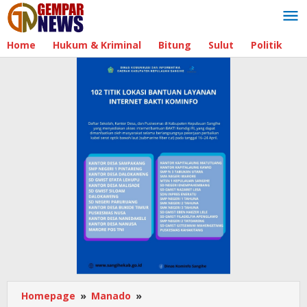
Lewati
ke
konten
Home
Hukum & Kriminal
Bitung
Sulut
Politik
B
Homepage
»
Manado
»
Menjelang