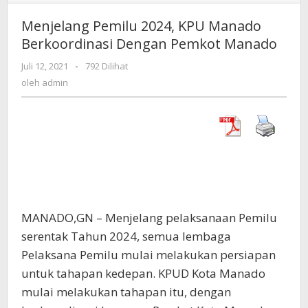
Pemilu
2024,
Menjelang Pemilu 2024, KPU Manado
KPU
Berkoordinasi Dengan Pemkot Manado
Manado
Berkoordinasi
Juli 12, 2021
oleh
-
792 Dilihat
Dengan
admin
oleh
admin
Pemkot
Manado
MANADO,GN – Menjelang pelaksanaan Pemilu
serentak Tahun 2024, semua lembaga
Pelaksana Pemilu mulai melakukan persiapan
untuk tahapan kedepan. KPUD Kota Manado
mulai melakukan tahapan itu, dengan