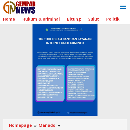
Lewati
ke
konten
Home
Hukum & Kriminal
Bitung
Sulut
Politik
B
Homepage
»
Manado
»
Jelang