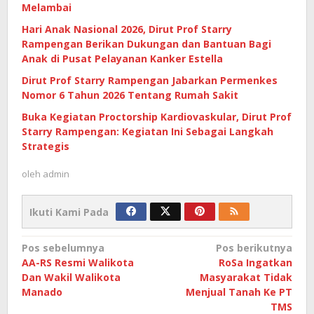
Melambai
Hari Anak Nasional 2026, Dirut Prof Starry
Rampengan Berikan Dukungan dan Bantuan Bagi
Anak di Pusat Pelayanan Kanker Estella
Dirut Prof Starry Rampengan Jabarkan Permenkes
Nomor 6 Tahun 2026 Tentang Rumah Sakit
Buka Kegiatan Proctorship Kardiovaskular, Dirut Prof
Starry Rampengan: Kegiatan Ini Sebagai Langkah
Strategis
oleh
admin
Ikuti Kami Pada
Navigasi
Pos sebelumnya
Pos berikutnya
AA-RS Resmi Walikota
RoSa Ingatkan
pos
Dan Wakil Walikota
Masyarakat Tidak
Manado
Menjual Tanah Ke PT
TMS