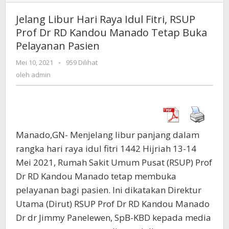
Libur
Hari
Jelang Libur Hari Raya Idul Fitri, RSUP
Raya
Prof Dr RD Kandou Manado Tetap Buka
Idul
Pelayanan Pasien
Fitri,
RSUP
Mei 10, 2021
oleh
-
959 Dilihat
Prof
admin
oleh
admin
Dr
RD
Kandou
Manado
Tetap
Buka
Manado,GN- Menjelang libur panjang dalam
Pelayanan
rangka hari raya idul fitri 1442 Hijriah 13-14
Pasien
Mei 2021, Rumah Sakit Umum Pusat (RSUP) Prof
Dr RD Kandou Manado tetap membuka
pelayanan bagi pasien. Ini dikatakan Direktur
Utama (Dirut) RSUP Prof Dr RD Kandou Manado
Dr dr Jimmy Panelewen, SpB-KBD kepada media