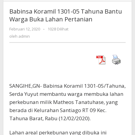
Koramil
1301-
Babinsa Koramil 1301-05 Tahuna Bantu
05
Warga Buka Lahan Pertanian
Tahuna
Bantu
Februari 12, 2020
oleh
-
1028 Dilihat
Warga
admin
oleh
admin
Buka
Lahan
Pertanian
SANGIHE,GN- Babinsa Koramil 1301-05/Tahuna,
Serda Yuyut membantu warga membuka lahan
perkebunan milik Matheos Tanatuhase, yang
berada di Kelurahan Santiago RT 09 Kec.
Tahuna Barat, Rabu (12/02/2020).
Lahan areal perkebunan yang dibuka ini