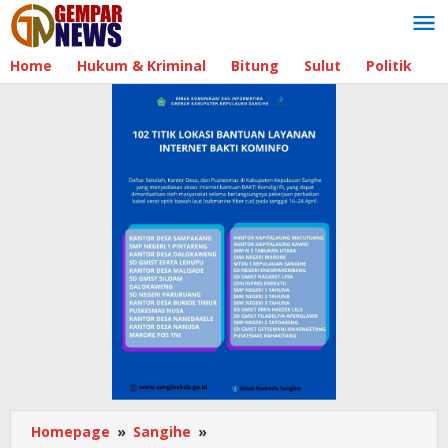
Lewati
ke
konten
Home
Hukum & Kriminal
Bitung
Sulut
Politik
B
Homepage
»
Sangihe
»
Babinsa