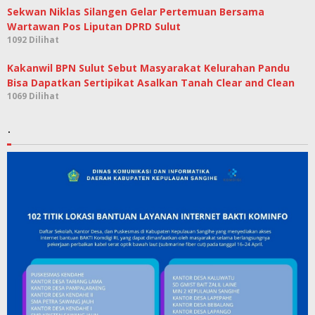
Sekwan Niklas Silangen Gelar Pertemuan Bersama
Wartawan Pos Liputan DPRD Sulut
1092 Dilihat
Kakanwil BPN Sulut Sebut Masyarakat Kelurahan Pandu
Bisa Dapatkan Sertipikat Asalkan Tanah Clear and Clean
1069 Dilihat
.