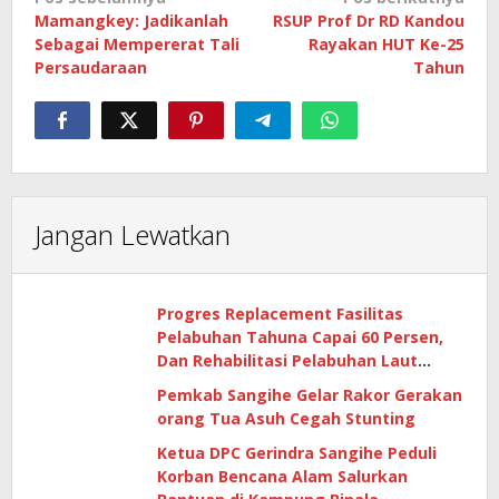
Navigasi
Mamangkey: Jadikanlah
RSUP Prof Dr RD Kandou
pos
Sebagai Mempererat Tali
Rayakan HUT Ke-25
Persaudaraan
Tahun
Jangan Lewatkan
Progres Replacement Fasilitas
Pelabuhan Tahuna Capai 60 Persen,
Dan Rehabilitasi Pelabuhan Laut
Matutuang Capai 47 Persen
Pemkab Sangihe Gelar Rakor Gerakan
orang Tua Asuh Cegah Stunting
Ketua DPC Gerindra Sangihe Peduli
Korban Bencana Alam Salurkan