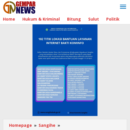
Lewati
ke
konten
Home
Hukum & Kriminal
Bitung
Sulut
Politik
B
Homepage
»
Sangihe
»
Babinsa