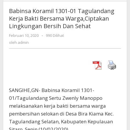
Koramil
1301-
Babinsa Koramil 1301-01 Tagulandang
01
Kerja Bakti Bersama Warga,Ciptakan
Tagulandang
Lingkungan Bersih Dan Sehat
Kerja
Bakti
Februari 10, 2020
oleh
-
990 Dilihat
Bersama
admin
oleh
admin
Warga,Ciptakan
Lingkungan
Bersih
Dan
Sehat
SANGIHE,GN- Babinsa Koramil 1301-
01/Tagulandang Sertu Zwenly Manoppo
melaksanakan kerja bakti bersama warga
pembersihan selokan di Desa Bira Kiama Kec.
Tagulandang Selatan, Kabupaten Kepulauan
Sitaro, Senin (10/02/2020).