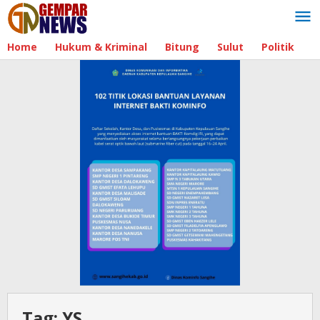
Lewati
ke
konten
Home
Hukum & Kriminal
Bitung
Sulut
Politik
B
Tag:
YS