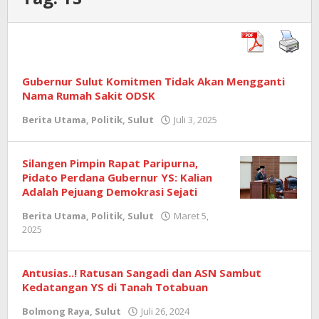
Gubernur Sulut Komitmen Tidak Akan Mengganti
Nama Rumah Sakit ODSK
Berita Utama
,
Politik
,
Sulut
Juli 3, 2025
oleh
Sisco
Manossoh
Silangen Pimpin Rapat Paripurna,
Pidato Perdana Gubernur YS: Kalian
Adalah Pejuang Demokrasi Sejati
Berita Utama
,
Politik
,
Sulut
Maret 5,
2025
oleh
Sisco
Manossoh
Antusias..! Ratusan Sangadi dan ASN Sambut
Kedatangan YS di Tanah Totabuan
Bolmong Raya
,
Sulut
Juli 26, 2024
oleh