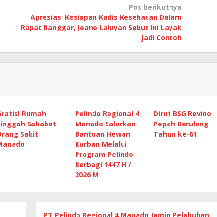
Pos berikutnya
t
Apresiasi Kesiapan Kadis Kesehatan Dalam
Rapat Banggar, Jeane Laluyan Sebut Ini Layak
Jadi Contoh
Gratis! Rumah
Pelindo Regional 4
Dirut BSG Revino
Singgah Sahabat
Manado Salurkan
Pepah Berulang
Orang Sakit
Bantuan Hewan
Tahun ke-61
Manado
Kurban Melalui
Program Pelindo
Berbagi 1447 H /
2026 M
PT Pelindo Regional 4 Manado Jamin Pelabuhan