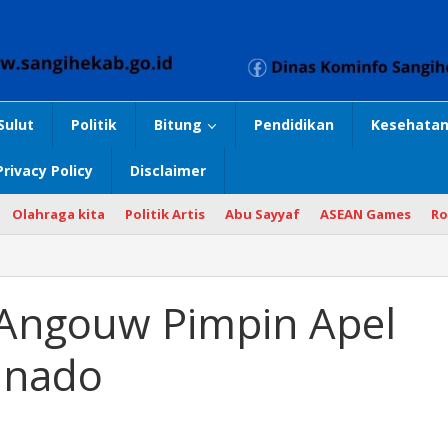
Sulut
Politik
Bitung
Pendidikan
Kesehatan
Privacy Policy
Disclaimer
Olahraga kita
Politik Artis
Abu Sayyaf
ASEAN Games
Ro
 Angouw Pimpin Apel
anado