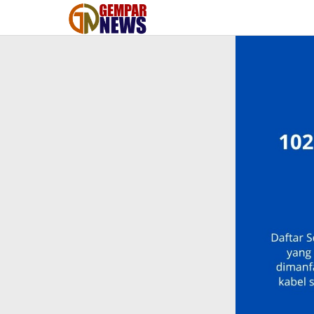
Lewati
ke
konten