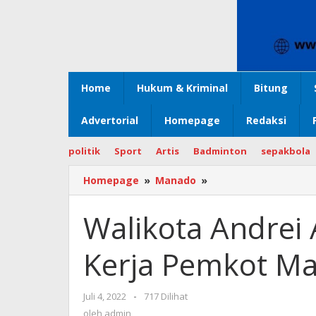
Home
Hukum & Kriminal
Bitung
Advertorial
Homepage
Redaksi
politik
Sport
Artis
Badminton
sepakbola
Homepage
»
Manado
»
Walikota
Andrei
Angouw
Walikota Andrei
Pimpin
Apel
Kerja Pemkot M
Kerja
Pemkot
Manado
Juli 4, 2022
oleh
-
717 Dilihat
admin
oleh
admin