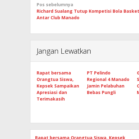
Navigasi
Pos sebelumnya
Richard Sualang Tutup Kompetisi Bola Baske
pos
Antar Club Manado
Jangan Lewatkan
Rapat bersama
PT Pelindo
Orangtua Siswa,
Regional 4 Manado
Kepsek Sampaikan
Jamin Pelabuhan
Apresiasi dan
Bebas Pungli
Terimakasih
Rapat bersama Orangtua Siswa, Kepsek