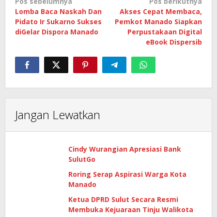
Navigasi
Pos sebelumnya
Pos berikutnya
Lomba Baca Naskah Dan
Akses Cepat Membaca,
pos
Pidato Ir Sukarno Sukses
Pemkot Manado Siapkan
diGelar Dispora Manado
Perpustakaan Digital
eBook Dispersib
Jangan Lewatkan
Cindy Wurangian Apresiasi Bank
SulutGo
Roring Serap Aspirasi Warga Kota
Manado
Ketua DPRD Sulut Secara Resmi
Membuka Kejuaraan Tinju Walikota