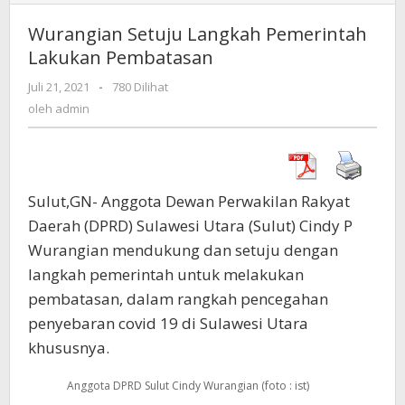
Setuju
Langkah
Wurangian Setuju Langkah Pemerintah
Pemerintah
Lakukan Pembatasan
Lakukan
Pembatasan
Juli 21, 2021
oleh
-
780 Dilihat
admin
oleh
admin
Sulut,GN- Anggota Dewan Perwakilan Rakyat
Daerah (DPRD) Sulawesi Utara (Sulut) Cindy P
Wurangian mendukung dan setuju dengan
langkah pemerintah untuk melakukan
pembatasan, dalam rangkah pencegahan
penyebaran covid 19 di Sulawesi Utara
khususnya.
Anggota DPRD Sulut Cindy Wurangian (foto : ist)