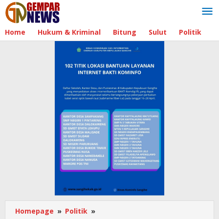
Lewati
ke
konten
Home
Hukum & Kriminal
Bitung
Sulut
Politik
B
Homepage
»
Politik
»
Wurangian