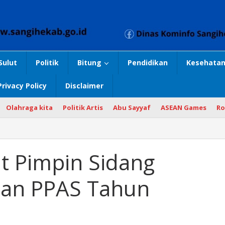
Sulut
Politik
Bitung
Pendidikan
Kesehatan
Privacy Policy
Disclaimer
Olahraga kita
Politik Artis
Abu Sayyaf
ASEAN Games
Ro
t Pimpin Sidang
Dan PPAS Tahun