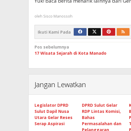
Yuk! baca berita menarik lainnya dari G
oleh
Sisco Manossoh
Ikuti Kami Pada
Navigasi
Pos sebelumnya
17 Wisata Sejarah di Kota Manado
pos
Jangan Lewatkan
Legislator DPRD
DPRD Sulut Gelar
Sulut Dapil Nusa
RDP Lintas Komisi,
Utara Gelar Reses
Bahas
Serap Aspirasi
Permasalahan dan
Pelanggaran