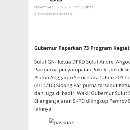
Anggaran
November 5, 2016
oleh
-
1071 Dilihat
2017
Sisco
oleh
Sisco Manossoh
Manossoh
Gubernur Paparkan 73 Program Kegia
Sulut,GN- Ketua DPRD Sulut Andrei Ang
Paripurna penyampaian Pokok- pokok ke
Plafon Anggaran Sementara tahun 2017 
(4/11/16).Sidang Paripurna tersebut Ket
dan juga di hadiri Wakil Gubernur Sulut 
Silangen,Jajaran SKPD dilingkup Pemrov
lainnya.