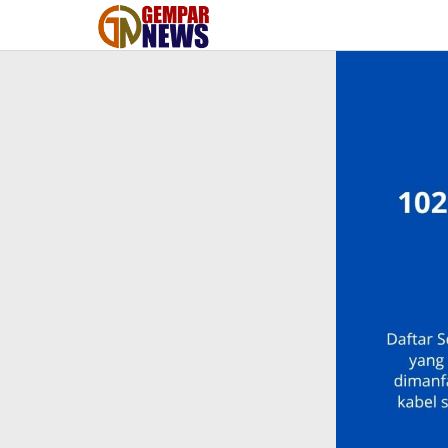
Lewati
ke
konten