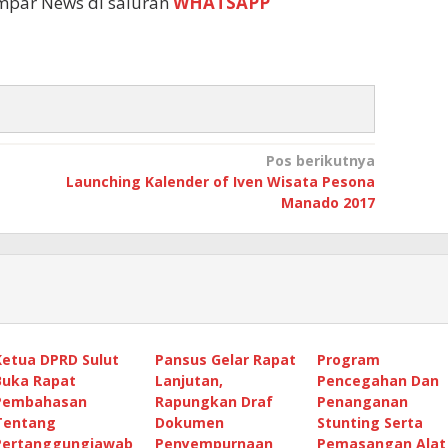
empar News di saluran
WHATSAPP
Pos berikutnya
Launching Kalender of Iven Wisata Pesona
Manado 2017
Ketua DPRD Sulut
Pansus Gelar Rapat
Program
Buka Rapat
Lanjutan,
Pencegahan Dan
Pembahasan
Rapungkan Draf
Penanganan
Tentang
Dokumen
Stunting Serta
Pertanggungjawab
Penyempurnaan
Pemasangan Alat